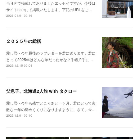
当ＨＰで掲載しておりましたエッセイですが、今後は
サイトnoteにて掲載いたします。下記のURLをご…
2026.01.01 00:16
２０２５年の総括
愛し君へ今年最後のラブレターを君に送ります。君に
とって2025年はどんな年だったかな？手帳片手に…
2025.12.15 00:04
父息子、北海道2人旅 with タクロー
愛し君へ今年も残すところあと一ヶ月。君にとって素
敵な一年の締めくくりになりますように。さて、今…
2025.12.01 00:10