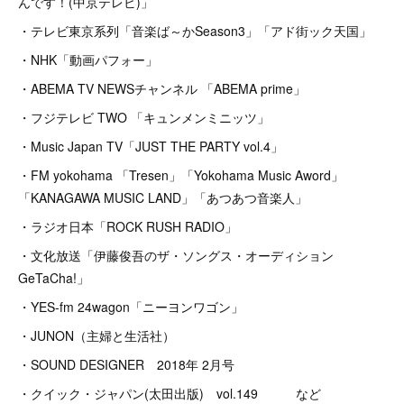
んです！(中京テレビ)」
・テレビ東京系列「音楽ば～かSeason3」「アド街ック天国」
・NHK「動画パフォー」
・ABEMA TV NEWSチャンネル 「ABEMA prime」
・フジテレビ TWO 「キュンメンミニッツ」
・Music Japan TV「JUST THE PARTY vol.4」
・FM yokohama 「Tresen」「Yokohama Music Aword」
「KANAGAWA MUSIC LAND」「あつあつ音楽人」
・ラジオ日本「ROCK RUSH RADIO」
・文化放送「伊藤俊吾のザ・ソングス・オーディション
GeTaCha!」
・YES-fm 24wagon「ニーヨンワゴン」
・JUNON（主婦と生活社）
・SOUND DESIGNER 2018年 2月号
・クイック・ジャパン(太田出版) vol.149 など