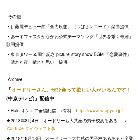
-その他-
・伊藤麗デビュー曲「全力疾想」（つばさレコード）楽曲提供
・あーすフェスタかながわ公式テーマソング「世界を繋ぐ奇跡」
歌詞提供
・東京タワー55周年記念 picture-story show BGM 「恋愛事件」
「晴れた夜、晴れた思い」提供
-Archive-
「
オードリーさん、ぜひ会って欲しい人がいるんです！
(中京テレビ)」配信中
・Hulu オンエア全編配信 ※有料
https://www.happyon.jp/
★2018年8月4日 オードリーも大共感の男子校あるある →
You tube ダイジェスト版
★2018年8月18日 オードリーも大共感の男子校あるある～卒業