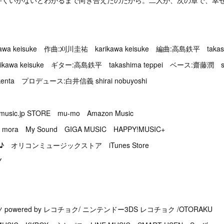
手くいかないとわかるまで向き合えたのだから。二人が、次の章で、幸
a keisuke 作曲:刈川圭祐 karikawa keisuke 編曲:高島鉄平 takashi
awa keisuke ギター:高島鉄平 takashima teppei ベース:齋藤潤 sai
enta プロデュース:白井信義 shirai nobuyoshi
c.jp STORE mu-mo Amazon Music
a My Sound GIGA MUSIC HAPPY!MUSIC+
コ♪ オリコンミュージックストア iTunes Store
Y
ッツ powered by レコチョク/ ニンテンドー3DS レコチョク /OTORAKU