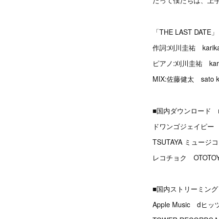
だって僕たちは、上
「THE LAST DATE」
作詞:刈川圭祐 karikaw
ピアノ:刈川圭祐 karik
MIX:佐藤健太 sato k
■国内ダウンロード musi
ドワンゴジェイピー mor
TSUTAYA ミュージ
レコチョク OTOTO
■国内ストリーミング
Apple Music dヒ