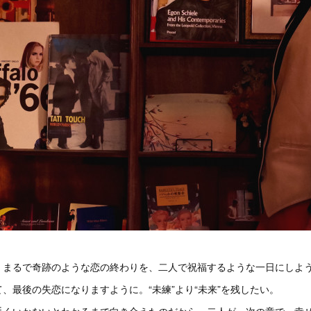
。まるで奇跡のような恋の終わりを、二人で祝福するような一日にしよ
、最後の失恋になりますように。“未練”より“未来”を残したい。