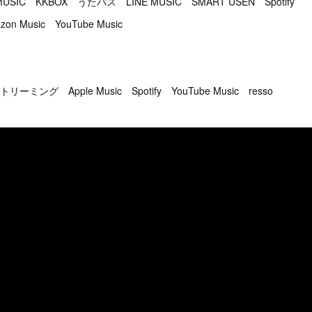
MUSIC KKBOX うたパス LINE MUSIC SMART USEN Spotify
zon Music YouTube Music
ストリーミング Apple Music Spotify YouTube Music resso