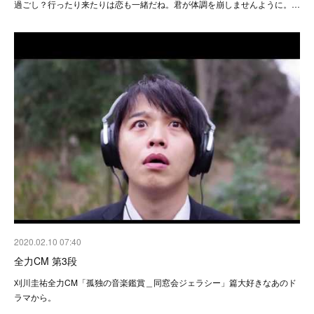
過ごし？行ったり来たりは恋も一緒だね。君が体調を崩しませんように。…
2020.02.10 07:40
全力CM 第3段
刈川圭祐全力CM「孤独の音楽鑑賞＿同窓会ジェラシー」篇大好きなあのド
ラマから。