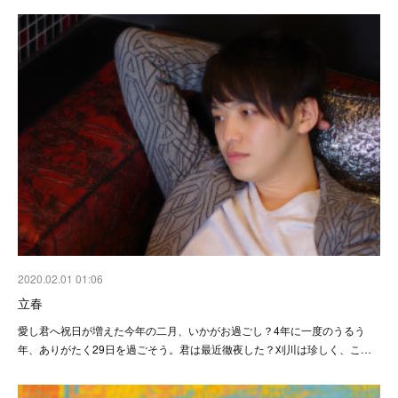
2020.02.01 01:06
立春
愛し君へ祝日が増えた今年の二月、いかがお過ごし？4年に一度のうるう
年、ありがたく29日を過ごそう。君は最近徹夜した？刈川は珍しく、こ…