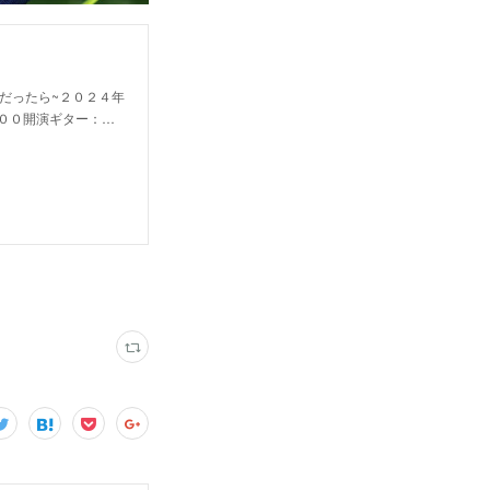
女性だったら~２０２４年
３：００開演ギター：…