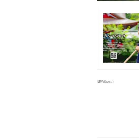
NEWS
(
263
)