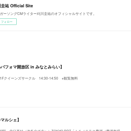
祐 Official Site
ガーソングCMライター刈川圭祐のオフィシャルサイトです。
フォロー
わパフォマ開放区 in みなとみらい】
Fクイーンズサークル 14:30-14:50 ※観覧無料
外マルシェ】
駅」北口直結（改札出て右へ）TOKYO BRT「ミチノテラス豊洲（豊洲市場