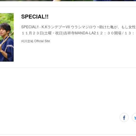
SPECIAL!!
SPECIAL!! - K.KランデブーⅦ ウラシマジロウ ~助けた亀が、もし
１１月２３日(土曜・祝日)吉祥寺MANDA-LA2１２：３０開場 / １
刈川圭祐 Official Site