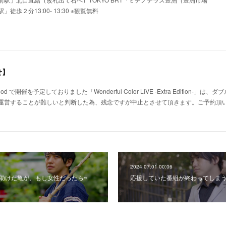
歩２分13:00- 13:30 ※観覧無料
せ】
Mood で開催を予定しておりました「Wonderful Color LIVE -Extra Edition-
運営することが難しいと判断した為、残念ですが中止とさせて頂きます。ご予約頂
2024.07.01 00:06
~助けた亀が、もし女性だったら~
応援していた番組が終わってしま