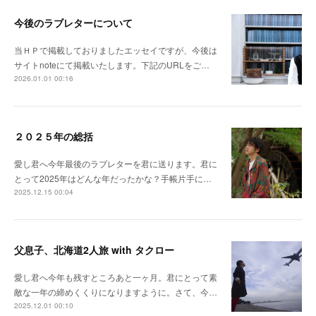
今後のラブレターについて
当ＨＰで掲載しておりましたエッセイですが、今後は
サイトnoteにて掲載いたします。下記のURLをご…
2026.01.01 00:16
２０２５年の総括
愛し君へ今年最後のラブレターを君に送ります。君に
とって2025年はどんな年だったかな？手帳片手に…
2025.12.15 00:04
父息子、北海道2人旅 with タクロー
愛し君へ今年も残すところあと一ヶ月。君にとって素
敵な一年の締めくくりになりますように。さて、今…
2025.12.01 00:10