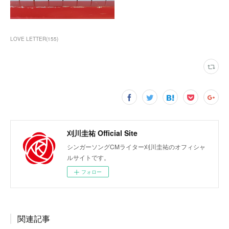
LOVE LETTER
(
155
)
刈川圭祐 Official Site
シンガーソングCMライター刈川圭祐のオフィシャ
ルサイトです。
フォロー
関連記事