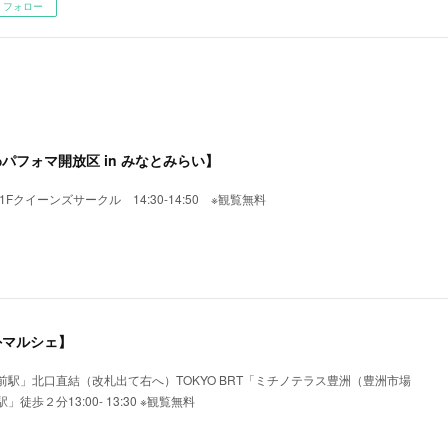
フォロー
わパフォマ開放区 in みなとみらい】
Fクイーンズサークル 14:30-14:50 ※観覧無料
外マルシェ】
駅」北口直結（改札出て右へ）TOKYO BRT「ミチノテラス豊洲（豊洲市場
歩２分13:00- 13:30 ※観覧無料