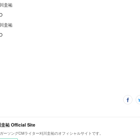
刈川圭祐
O
刈川圭祐
O
祐 Official Site
ガーソングCMライター刈川圭祐のオフィシャルサイトです。