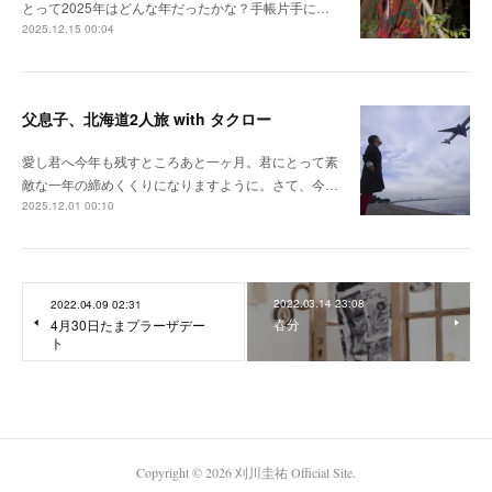
とって2025年はどんな年だったかな？手帳片手に…
2025.12.15 00:04
父息子、北海道2人旅 with タクロー
愛し君へ今年も残すところあと一ヶ月。君にとって素
敵な一年の締めくくりになりますように。さて、今…
2025.12.01 00:10
2022.03.14 23:08
2022.04.09 02:31
春分
4月30日たまプラーザデー
ト
Copyright ©
2026
刈川圭祐 Official Site
.