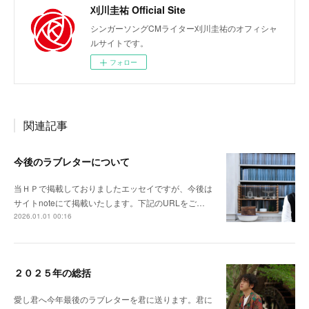
刈川圭祐 Official Site
シンガーソングCMライター刈川圭祐のオフィシャ
ルサイトです。
フォロー
関連記事
今後のラブレターについて
当ＨＰで掲載しておりましたエッセイですが、今後は
サイトnoteにて掲載いたします。下記のURLをご…
2026.01.01 00:16
２０２５年の総括
愛し君へ今年最後のラブレターを君に送ります。君に