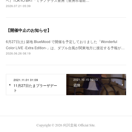
へ）TOKYO BRT「ミチノテラス豊洲（豊洲市場前…
2026.07.21 05:39
【開催中止のお知らせ】
6月27日(土) 築地 BlueMood で開催を予定しておりました「Wonderful
Color LIVE -Extra Edition-」は、ダブル台風が関東地方に接近する予報が…
2026.06.26 08:19
2021.10.15 00:13
2021.11.01 01:09
霜降
11月27日たまプラーザデー
ト
Copyright ©
2026
刈川圭祐 Official Site
.