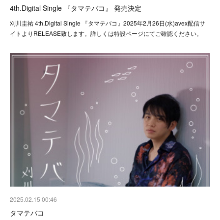
4th.Digital Single 『タマテバコ』 発売決定
刈川圭祐 4th.Digital Single 『タマテバコ』2025年2月26日(水)avex配信サ
イトよりRELEASE致します。詳しくは特設ページにてご確認ください。
2025.02.15 00:46
タマテバコ