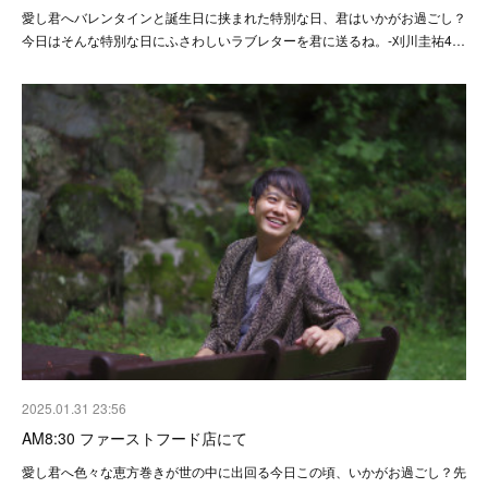
愛し君へバレンタインと誕生日に挟まれた特別な日、君はいかがお過ごし？
今日はそんな特別な日にふさわしいラブレターを君に送るね。-刈川圭祐4…
2025.01.31 23:56
AM8:30 ファーストフード店にて
愛し君へ色々な恵方巻きが世の中に出回る今日この頃、いかがお過ごし？先