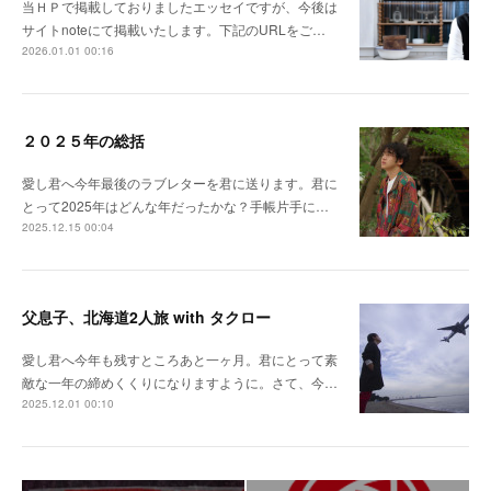
当ＨＰで掲載しておりましたエッセイですが、今後は
サイトnoteにて掲載いたします。下記のURLをご…
2026.01.01 00:16
２０２５年の総括
愛し君へ今年最後のラブレターを君に送ります。君に
とって2025年はどんな年だったかな？手帳片手に…
2025.12.15 00:04
父息子、北海道2人旅 with タクロー
愛し君へ今年も残すところあと一ヶ月。君にとって素
敵な一年の締めくくりになりますように。さて、今…
2025.12.01 00:10