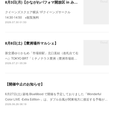
8月3日(月)【かながわパフォマ開放区 in みなとみらい】
クイーンズスクエア横浜 1Fクイーンズサークル
14:30-14:50 ※観覧無料
2026.07.30 01:53
8月8日(土)【豊洲場外マルシェ】
新交通ゆりかもめ「市場前駅」北口直結（改札出て右
へ）TOKYO BRT「ミチノテラス豊洲（豊洲市場前…
2026.07.21 05:39
【開催中止のお知らせ】
6月27日(土) 築地 BlueMood で開催を予定しておりました「Wonderful
Color LIVE -Extra Edition-」は、ダブル台風が関東地方に接近する予報が…
2026.06.26 08:19