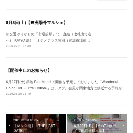
8月8日(土)【豊洲場外マルシェ】
新交通ゆりかもめ「市場前駅」北口直結（改札出て右
へ）TOKYO BRT「ミチノテラス豊洲（豊洲市場前…
2026.07.21 05:39
【開催中止のお知らせ】
6月27日(土) 築地 BlueMood で開催を予定しておりました「Wonderful
Color LIVE -Extra Edition-」は、ダブル台風が関東地方に接近する予報が…
2026.06.26 08:19
2026.06.20 00:05
2026.06.14 23:45
【ＭＶ公開】「THE LAST
6月22日(月) 【YouTube ラ
DATE」
イブ配信番組出演】