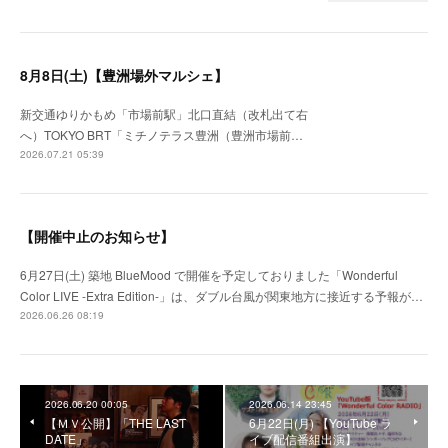
8月8日(土)【豊洲場外マルシェ】
新交通ゆりかもめ「市場前駅」北口直結（改札出て右
へ）TOKYO BRT「ミチノテラス豊洲（豊洲市場前…
2026.07.21 05:39
【開催中止のお知らせ】
6月27日(土) 築地 BlueMood で開催を予定しておりました「Wonderful
Color LIVE -Extra Edition-」は、ダブル台風が関東地方に接近する予報が…
2026.06.26 08:19
2026.06.20 00:05
2026.06.14 23:45
【ＭＶ公開】「THE LAST
6月22日(月) 【YouTube ラ
DATE」
イブ配信番組出演】