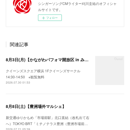
シンガーソングCMライター刈川圭祐のオフィシャ
ルサイトです。
フォロー
関連記事
8月3日(月)【かながわパフォマ開放区 in みなとみらい】
クイーンズスクエア横浜 1Fクイーンズサークル
14:30-14:50 ※観覧無料
2026.07.30 01:53
8月8日(土)【豊洲場外マルシェ】
新交通ゆりかもめ「市場前駅」北口直結（改札出て右
へ）TOKYO BRT「ミチノテラス豊洲（豊洲市場前…
2026.07.21 05:39