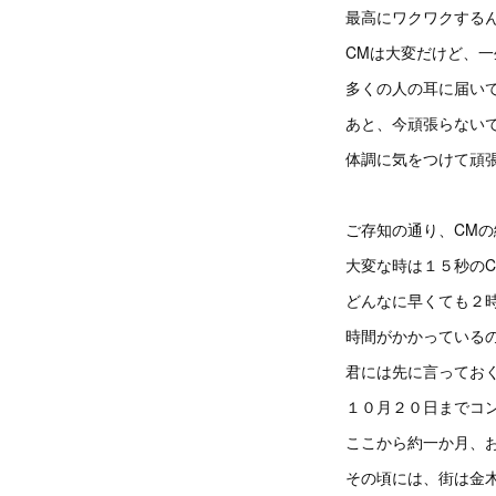
最高にワクワクする
CMは大変だけど、
多くの人の耳に届い
あと、今頑張らない
体調に気をつけて頑
ご存知の通り、CM
大変な時は１５秒の
どんなに早くても２
時間がかかっている
君には先に言ってお
１０月２０日までコ
ここから約一か月、
その頃には、街は金