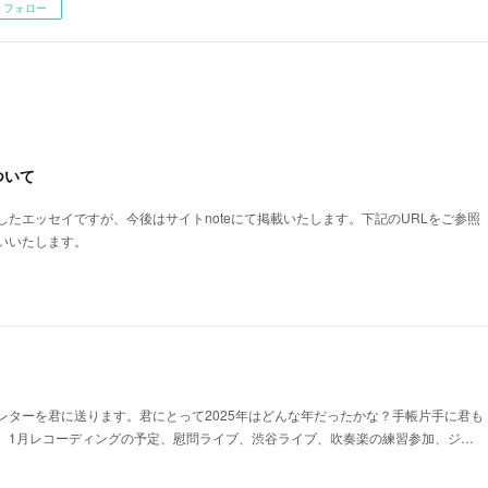
フォロー
ついて
たエッセイですが、今後はサイトnoteにて掲載いたします。下記のURLをご参照
いいたします。
レターを君に送ります。君にとって2025年はどんな年だったかな？手帳片手に君も
。1月レコーディングの予定、慰問ライブ、渋谷ライブ、吹奏楽の練習参加、ジ…