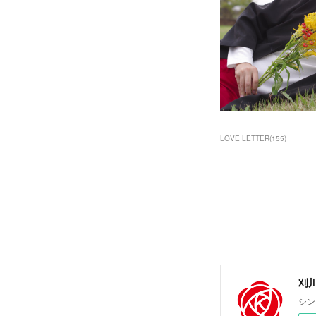
LOVE LETTER
(
155
)
刈川圭
シン