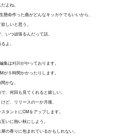
んだよね。
一生懸命作った曲がどんなキッカケでもいいから、
て欲しいと思う。
で、いつ頑張るんだって話。
張るよ。
の編集は刈川がやっております。
CMが５時間かかったりします。
時間かな。
ので、何回も見てくれると嬉しい。
くけど、リリースの一か月後、
ンスタントにCMをアップします。
お互いに熱い秋にしよう。
木犀の香りに包まれているかもしれない。