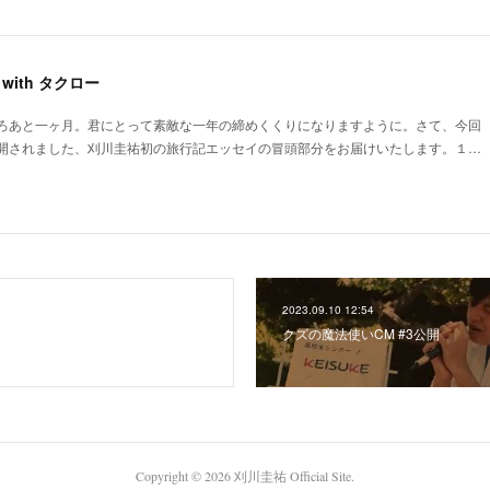
with タクロー
ろあと一ヶ月。君にとって素敵な一年の締めくくりになりますように。さて、今回
開されました、刈川圭祐初の旅行記エッセイの冒頭部分をお届けいたします。１…
2023.09.10 12:54
クズの魔法使いCM #3公開
Copyright ©
2026
刈川圭祐 Official Site
.