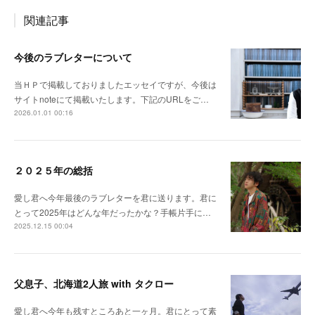
関連記事
今後のラブレターについて
当ＨＰで掲載しておりましたエッセイですが、今後は
サイトnoteにて掲載いたします。下記のURLをご…
2026.01.01 00:16
２０２５年の総括
愛し君へ今年最後のラブレターを君に送ります。君に
とって2025年はどんな年だったかな？手帳片手に…
2025.12.15 00:04
父息子、北海道2人旅 with タクロー
愛し君へ今年も残すところあと一ヶ月。君にとって素