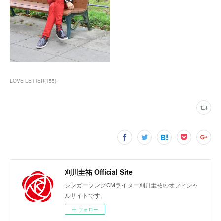
LOVE LETTER
(
155
)
刈川圭祐 Official Site
シンガーソングCMライター刈川圭祐のオフィシャ
ルサイトです。
フォロー