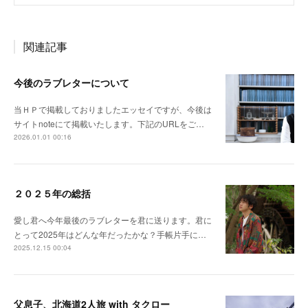
関連記事
今後のラブレターについて
当ＨＰで掲載しておりましたエッセイですが、今後は
サイトnoteにて掲載いたします。下記のURLをご…
2026.01.01 00:16
２０２５年の総括
愛し君へ今年最後のラブレターを君に送ります。君に
とって2025年はどんな年だったかな？手帳片手に…
2025.12.15 00:04
父息子、北海道2人旅 with タクロー