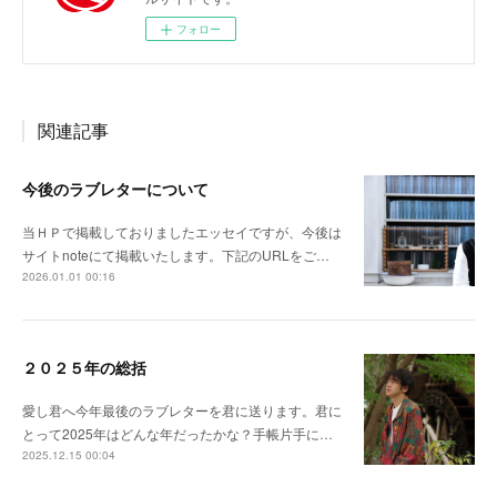
フォロー
関連記事
今後のラブレターについて
当ＨＰで掲載しておりましたエッセイですが、今後は
サイトnoteにて掲載いたします。下記のURLをご…
2026.01.01 00:16
２０２５年の総括
愛し君へ今年最後のラブレターを君に送ります。君に
とって2025年はどんな年だったかな？手帳片手に…
2025.12.15 00:04