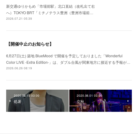
新交通ゆりかもめ「市場前駅」北口直結（改札出て右
へ）TOKYO BRT「ミチノテラス豊洲（豊洲市場前…
2026.07.21 05:39
【開催中止のお知らせ】
6月27日(土) 築地 BlueMood で開催を予定しておりました「Wonderful
Color LIVE -Extra Edition-」は、ダブル台風が関東地方に接近する予報が…
2026.06.26 08:19
2020.08.15 03:00
2020.08.01 03:00
処暑
立秋