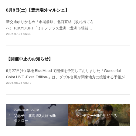
8月8日(土)【豊洲場外マルシェ】
新交通ゆりかもめ「市場前駅」北口直結（改札出て右
へ）TOKYO BRT「ミチノテラス豊洲（豊洲市場前…
2026.07.21 05:39
【開催中止のお知らせ】
6月27日(土) 築地 BlueMood で開催を予定しておりました「Wonderful
Color LIVE -Extra Edition-」は、ダブル台風が関東地方に接近する予報が…
2026.06.26 08:19
2025.12.01 00:10
2025.11.14 23:52
父息子、北海道2人旅 with
ランデブーⅧの見どころ
タクロー