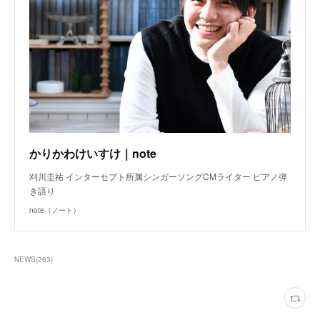
かりかわけいすけ｜note
刈川圭祐 インターセプト所属シンガーソングCMライター ピアノ弾
き語り
note（ノート）
NEWS
(
263
)